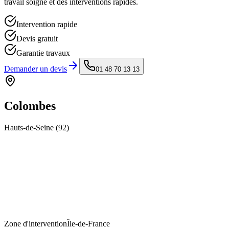
travail soigné et des interventions rapides.
Intervention rapide
Devis gratuit
Garantie travaux
Demander un devis
01 48 70 13 13
Colombes
Hauts-de-Seine
(
92
)
Zone d'intervention
Île-de-France