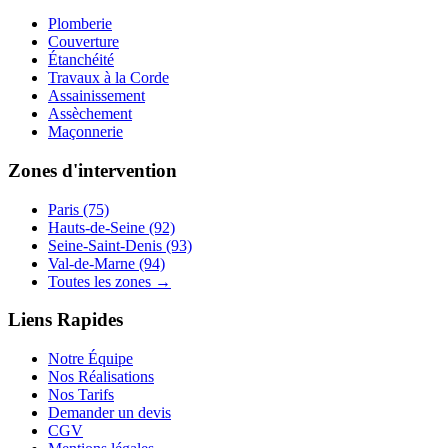
Plomberie
Couverture
Étanchéité
Travaux à la Corde
Assainissement
Assèchement
Maçonnerie
Zones d'intervention
Paris (75)
Hauts-de-Seine (92)
Seine-Saint-Denis (93)
Val-de-Marne (94)
Toutes les zones →
Liens Rapides
Notre Équipe
Nos Réalisations
Nos Tarifs
Demander un devis
CGV