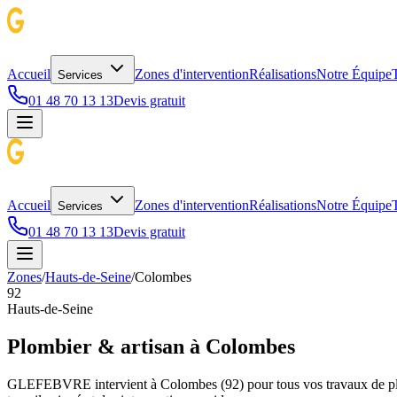
Accueil
Zones d'intervention
Réalisations
Notre Équipe
T
Services
01 48 70 13 13
Devis gratuit
Accueil
Zones d'intervention
Réalisations
Notre Équipe
T
Services
01 48 70 13 13
Devis gratuit
Zones
/
Hauts-de-Seine
/
Colombes
92
Hauts-de-Seine
Plombier & artisan à
Colombes
GLEFEBVRE intervient à
Colombes
(
92
) pour tous vos travaux de p