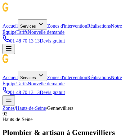
Accueil
Zones d'intervention
Réalisations
Notre
Services
Équipe
Tarifs
Nouvelle demande
01 48 70 13 13
Devis gratuit
Accueil
Zones d'intervention
Réalisations
Notre
Services
Équipe
Tarifs
Nouvelle demande
01 48 70 13 13
Devis gratuit
Zones
/
Hauts-de-Seine
/
Gennevilliers
92
Hauts-de-Seine
Plombier & artisan à
Gennevilliers