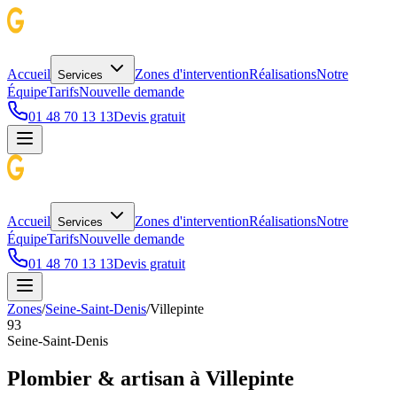
Accueil
Zones d'intervention
Réalisations
Notre
Services
Équipe
Tarifs
Nouvelle demande
01 48 70 13 13
Devis gratuit
Accueil
Zones d'intervention
Réalisations
Notre
Services
Équipe
Tarifs
Nouvelle demande
01 48 70 13 13
Devis gratuit
Zones
/
Seine-Saint-Denis
/
Villepinte
93
Seine-Saint-Denis
Plombier & artisan à
Villepinte