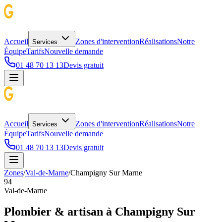
Accueil
Zones d'intervention
Réalisations
Notre
Services
Équipe
Tarifs
Nouvelle demande
01 48 70 13 13
Devis gratuit
Accueil
Zones d'intervention
Réalisations
Notre
Services
Équipe
Tarifs
Nouvelle demande
01 48 70 13 13
Devis gratuit
Zones
/
Val-de-Marne
/
Champigny Sur Marne
94
Val-de-Marne
Plombier & artisan à
Champigny Sur