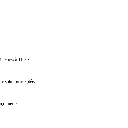
2 heures à
Thiais
.
ne solution adaptée.
açonnerie.