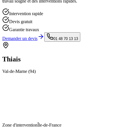
travail soigné et des interventions rapides.
Intervention rapide
Devis gratuit
Garantie travaux
Demander un devis
01 48 70 13 13
Thiais
Val-de-Marne
(
94
)
Zone d'intervention
Île-de-France