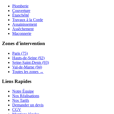
Plomberie
Couverture
Étanchéité
Travaux à la Corde
Assainissement
Assèchement
Maçonnerie
Zones d'intervention
Paris (75)
Hauts-de-Seine (92)
Seine-Saint-Denis (93)
Val-de-Marne (94)
Toutes les zones →
Liens Rapides
Notre Équipe
Nos Réalisations
Nos Tarifs
Demander un devis
CGV