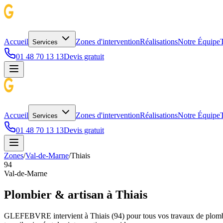
Accueil
Zones d'intervention
Réalisations
Notre Équipe
T
Services
01 48 70 13 13
Devis gratuit
Accueil
Zones d'intervention
Réalisations
Notre Équipe
T
Services
01 48 70 13 13
Devis gratuit
Zones
/
Val-de-Marne
/
Thiais
94
Val-de-Marne
Plombier & artisan à
Thiais
GLEFEBVRE intervient à
Thiais
(
94
) pour tous vos travaux de plomb