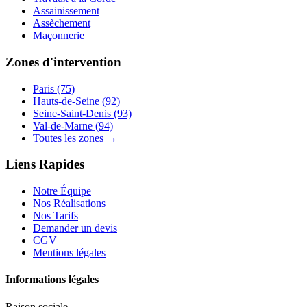
Assainissement
Assèchement
Maçonnerie
Zones d'intervention
Paris (75)
Hauts-de-Seine (92)
Seine-Saint-Denis (93)
Val-de-Marne (94)
Toutes les zones →
Liens Rapides
Notre Équipe
Nos Réalisations
Nos Tarifs
Demander un devis
CGV
Mentions légales
Informations légales
Raison sociale