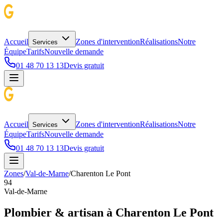
Accueil
Zones d'intervention
Réalisations
Notre
Services
Équipe
Tarifs
Nouvelle demande
01 48 70 13 13
Devis gratuit
Accueil
Zones d'intervention
Réalisations
Notre
Services
Équipe
Tarifs
Nouvelle demande
01 48 70 13 13
Devis gratuit
Zones
/
Val-de-Marne
/
Charenton Le Pont
94
Val-de-Marne
Plombier & artisan à
Charenton Le Pont